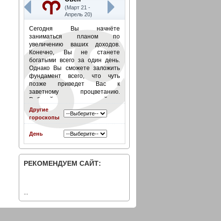
(Март 21 -
Апрель 20)
Сегодня Вы начнёте
заниматься планом по
увеличению ваших доходов.
Конечно, Вы не станете
богатыми всего за один день.
Однако Вы сможете заложить
фундамент всего, что чуть
позже приведет Вас к
заветному процветанию.
Работайте, совершенствуйтесь
в своей сфере деятельности,
Другие
но не забывайте об отдыхе.
гороскопы
Постарайтесь спланировать
расписание своего дня, чтобы в
День
нем всегда было несколько
часов, которые Вы можете
посвятить отдыху.
Подробнее
»
РЕКОМЕНДУЕМ САЙТ:
...