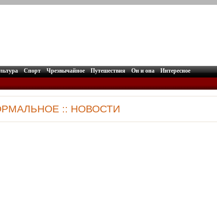
льтура
Спорт
Чрезвычайное
Путешествия
Он и она
Интересное
ОРМАЛЬНОЕ :: НОВОСТИ